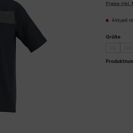
Preise inkl
Aktuell n
ausw
Größe
116
128
(Diese Opt
(D
Produktnu