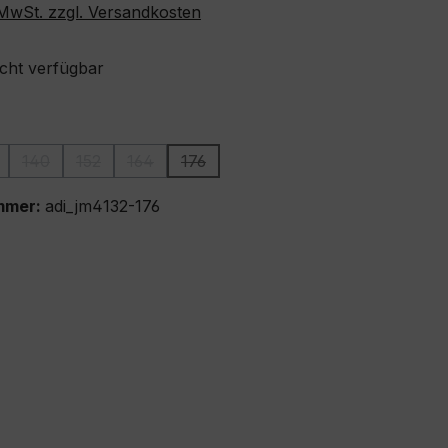
. MwSt. zzgl. Versandkosten
icht verfügbar
ählen
140
152
164
176
ion ist zurzeit nicht verfügbar.)
iese Option ist zurzeit nicht verfügbar.)
(Diese Option ist zurzeit nicht verfügbar.)
(Diese Option ist zurzeit nicht verfügbar.)
(Diese Option ist zurzeit nicht verfügbar.)
(Diese Option ist zurzeit nicht verfügba
mmer:
adi_jm4132-176