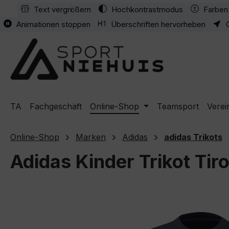
Text vergrößern
Hochkontrastmodus
Farben 
m Hauptinhalt springen
Zur Suche springen
Zur Hauptnavigation springen
Animationen stoppen
Überschriften hervorheben
TA
Fachgeschäft
Online-Shop
Teamsport
Verei
Online-Shop
Marken
Adidas
adidas Trikots
Adidas Kinder Trikot Tir
Bildergalerie überspringen