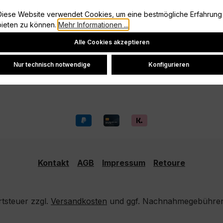
Information
Diese Website verwendet Cookies, um eine bestmögliche Erfahrung
Vertrag widerrufen
bieten zu können.
Mehr Informationen ...
Cookie-Einstellungen
Datenschutz
Alle Cookies akzeptieren
Widerrufsrecht
Versand und Zahlung
Nur technisch notwendige
Konfigurieren
Kontakt
AGB
Impressum
Retoure
rtsteuer zzgl.
Versandkosten
und ggf. Nachnahmegebühren,