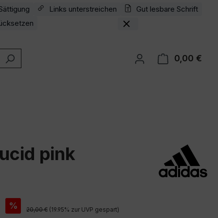
Sättigung
Links unterstreichen
Gut lesbare Schrift
ücksetzen
0,00 €
Ware
lucid pink
is:
€
%
Regulärer Preis:
20,00 €
(19.95% zur UVP gespart)