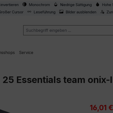
invertieren
Monochrom
Niedrige Sättigung
Hohe 
Großer Cursor
Leseführung
Bilder ausblenden
Zur
nsshops
Service
o 25 Essentials team onix-
Verkaufspre
16,01 