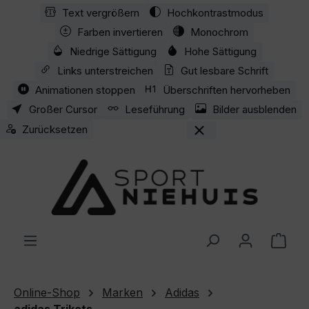
Text vergrößern
Hochkontrastmodus
Zum Hauptinhalt springen
Farben invertieren
Monochrom
Niedrige Sättigung
Hohe Sättigung
Links unterstreichen
Gut lesbare Schrift
Animationen stoppen
Überschriften hervorheben
Großer Cursor
Leseführung
Bilder ausblenden
Zurücksetzen
Ware
Online-Shop
Marken
Adidas