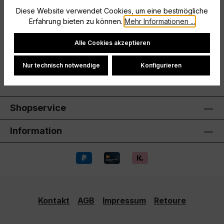
Kinder und Teens verpasst du deinen Outfits
Diese Website verwendet Cookies, um eine bestmögliche
angesagten Fußballstyle. Es ist…
Mehr
Erfahrung bieten zu können.
Mehr Informationen ...
Hersteller
Cookie-Einstellungen
Alle Cookies akzeptieren
Bewertungen
Nur technisch notwendige
Konfigurieren
Shopservice
Information
Kontakt
AGB
Impressum
Retoure