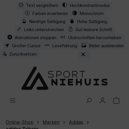
Text vergrößern
Hochkontrastmodus
Zum Hauptinhalt springen
Farben invertieren
Monochrom
Niedrige Sättigung
Hohe Sättigung
Links unterstreichen
Gut lesbare Schrift
Animationen stoppen
Überschriften hervorheben
Großer Cursor
Leseführung
Bilder ausblenden
Zurücksetzen
Ware
Online-Shop
Marken
Adidas