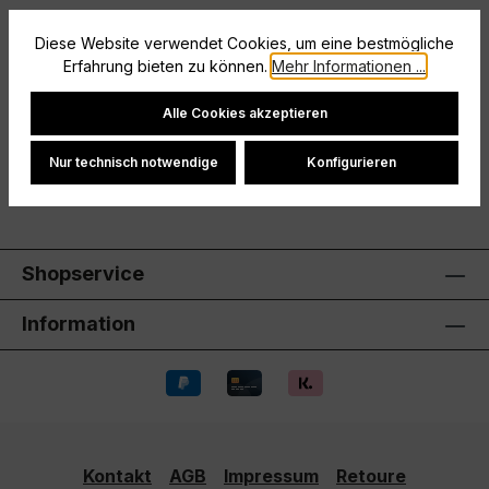
Mit diesem adidas Tiro 25 Essentials Trikot für
Diese Website verwendet Cookies, um eine bestmögliche
Kinder und Teens verpasst du deinen Outfits
Erfahrung bieten zu können.
Mehr Informationen ...
angesagten Fußballstyle. Es ist…
Mehr
Cookie-Einstellungen
Hersteller
Alle Cookies akzeptieren
Bewertungen
Nur technisch notwendige
Konfigurieren
Shopservice
Information
Kontakt
AGB
Impressum
Retoure