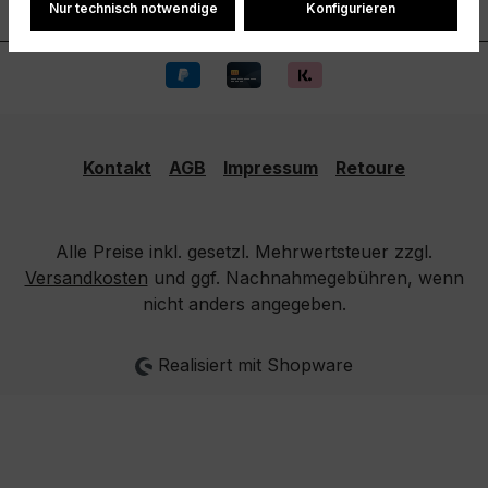
Nur technisch notwendige
Konfigurieren
Information
Kontakt
AGB
Impressum
Retoure
Alle Preise inkl. gesetzl. Mehrwertsteuer zzgl.
Versandkosten
und ggf. Nachnahmegebühren, wenn
nicht anders angegeben.
Realisiert mit Shopware