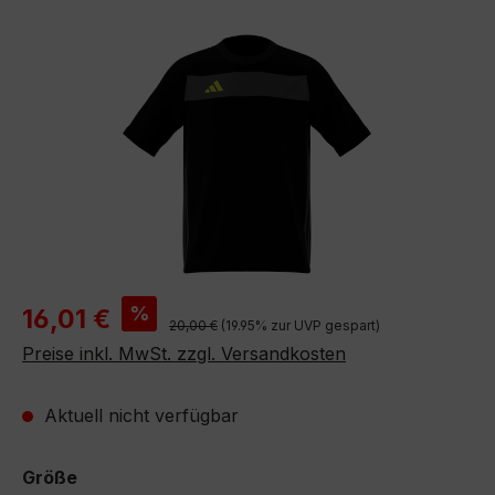
Bildergalerie überspringen
Verkaufspreis:
%
16,01 €
Regulärer Preis:
20,00 €
(19.95% zur UVP gespart)
Preise inkl. MwSt. zzgl. Versandkosten
Aktuell nicht verfügbar
auswählen
Größe