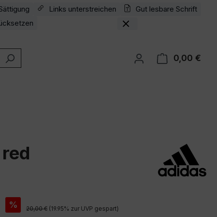
Sättigung
Links unterstreichen
Gut lesbare Schrift
ücksetzen
0,00 €
Ware
 red
is:
€
%
Regulärer Preis:
20,00 €
(19.95% zur UVP gespart)