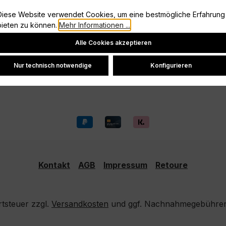
Information
Diese Website verwendet Cookies, um eine bestmögliche Erfahrung
Vertrag widerrufen
bieten zu können.
Mehr Informationen ...
Cookie-Einstellungen
Datenschutz
Alle Cookies akzeptieren
Widerrufsrecht
Versand und Zahlung
Nur technisch notwendige
Konfigurieren
Kontakt
AGB
Impressum
Retoure
rtsteuer zzgl.
Versandkosten
und ggf. Nachnahmegebühren,