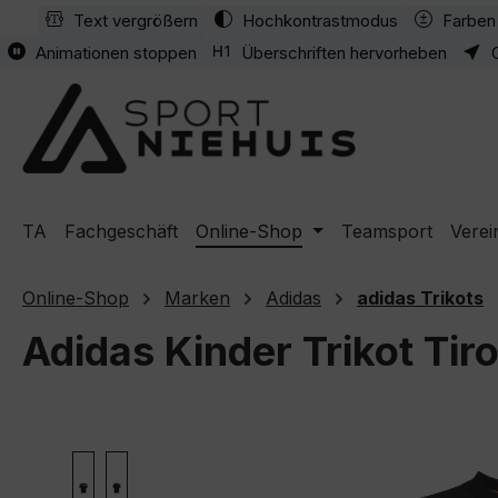
Text vergrößern
Hochkontrastmodus
Farben 
m Hauptinhalt springen
Zur Suche springen
Zur Hauptnavigation springen
Animationen stoppen
Überschriften hervorheben
TA
Fachgeschäft
Online-Shop
Teamsport
Verei
Online-Shop
Marken
Adidas
adidas Trikots
Adidas Kinder Trikot Tiro
Bildergalerie überspringen