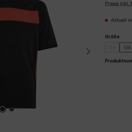
Preise inkl
Aktuell n
ausw
Größe
116
128
(Diese Opt
(D
Produktnu