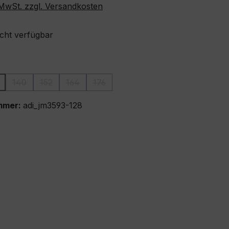
. MwSt. zzgl. Versandkosten
icht verfügbar
ählen
140
152
164
176
ion ist zurzeit nicht verfügbar.)
iese Option ist zurzeit nicht verfügbar.)
(Diese Option ist zurzeit nicht verfügbar.)
(Diese Option ist zurzeit nicht verfügbar.)
(Diese Option ist zurzeit nicht verfügbar.)
(Diese Option ist zurzeit nicht verfügba
mmer:
adi_jm3593-128