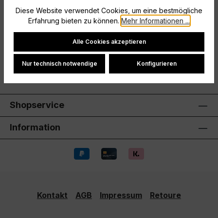
Diese Website verwendet Cookies, um eine bestmögliche
Größe: 116
Erfahrung bieten zu können.
Mehr Informationen ...
Hersteller
Cookie-Einstellungen
Alle Cookies akzeptieren
Bewertungen
Nur technisch notwendige
Konfigurieren
Shopservice
Information
Kontakt
AGB
Impressum
Retoure