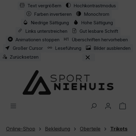
Text vergrößern
Hochkontrastmodus
Zum Hauptinhalt springen
Farben invertieren
Monochrom
Niedrige Sättigung
Hohe Sättigung
Links unterstreichen
Gut lesbare Schrift
Animationen stoppen
Überschriften hervorheben
Großer Cursor
Leseführung
Bilder ausblenden
Zurücksetzen
Ware
Online-Shop
Bekleidung
Oberteile
Trikots