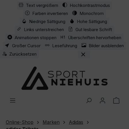
Text vergrößern
Hochkontrastmodus
Zum Hauptinhalt springen
Farben invertieren
Monochrom
Niedrige Sättigung
Hohe Sättigung
Links unterstreichen
Gut lesbare Schrift
Animationen stoppen
Überschriften hervorheben
Großer Cursor
Leseführung
Bilder ausblenden
Zurücksetzen
Ware
Online-Shop
Marken
Adidas