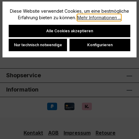
Beschreibung
Diese Website verwendet Cookies, um eine bestmögliche
Größe: 140
Erfahrung bieten zu können.
Mehr Informationen ...
Cookie-Einstellungen
Hersteller
Alle Cookies akzeptieren
Bewertungen
Nur technisch notwendige
Konfigurieren
Shopservice
Information
Kontakt
AGB
Impressum
Retoure