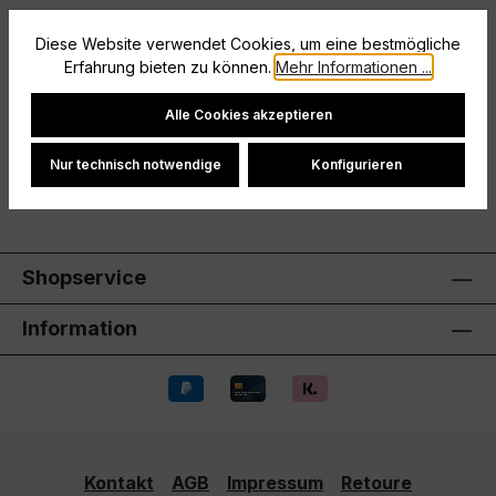
Beschreibung
Diese Website verwendet Cookies, um eine bestmögliche
Erfahrung bieten zu können.
Mehr Informationen ...
Größe: 128
Cookie-Einstellungen
Hersteller
Alle Cookies akzeptieren
Bewertungen
Nur technisch notwendige
Konfigurieren
Shopservice
Information
Kontakt
AGB
Impressum
Retoure