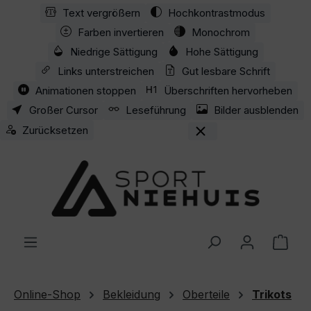
Text vergrößern
Hochkontrastmodus
Zum Hauptinhalt springen
Farben invertieren
Monochrom
Niedrige Sättigung
Hohe Sättigung
Links unterstreichen
Gut lesbare Schrift
Animationen stoppen
Überschriften hervorheben
Großer Cursor
Leseführung
Bilder ausblenden
Zurücksetzen
Ware
Online-Shop
Bekleidung
Oberteile
Trikots