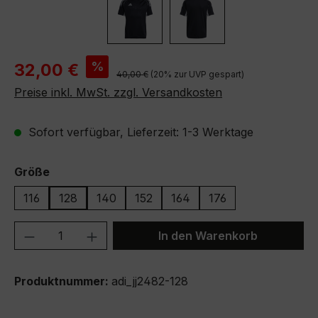
Verkaufspreis:
%
32,00 €
Regulärer Preis:
40,00 €
(20% zur UVP gespart)
Preise inkl. MwSt. zzgl. Versandkosten
Sofort verfügbar, Lieferzeit: 1-3 Werktage
auswählen
Größe
116
128
140
152
164
176
Produkt Anzahl: Gib den gewünschten We
In den Warenkorb
Produktnummer:
adi_jj2482-128