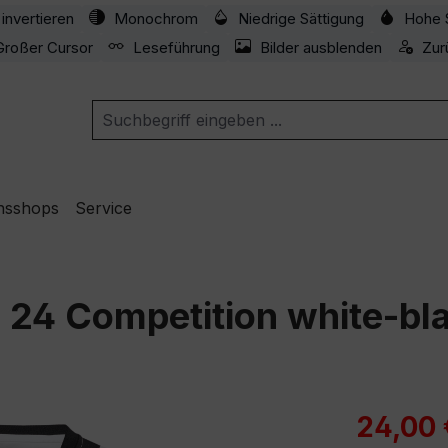
invertieren
Monochrom
Niedrige Sättigung
Hohe 
Großer Cursor
Leseführung
Bilder ausblenden
Zur
nsshops
Service
o 24 Competition white-bl
Verkaufspre
24,00 