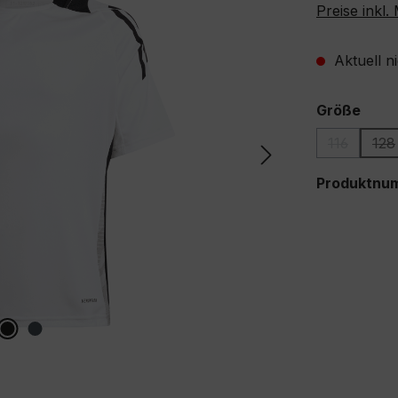
Preise inkl
Aktuell n
ausw
Größe
116
128
(Diese Opt
(D
Produktnu