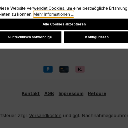
Information
Diese Website verwendet Cookies, um eine bestmögliche Erfahrung
Vertrag widerrufen
bieten zu können.
Mehr Informationen ...
Cookie-Einstellungen
Datenschutz
Alle Cookies akzeptieren
Widerrufsrecht
Versand und Zahlung
Nur technisch notwendige
Konfigurieren
Kontakt
AGB
Impressum
Retoure
rtsteuer zzgl.
Versandkosten
und ggf. Nachnahmegebühren,