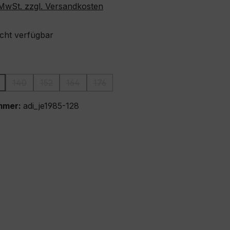
. MwSt. zzgl. Versandkosten
icht verfügbar
ählen
140
152
164
176
ion ist zurzeit nicht verfügbar.)
iese Option ist zurzeit nicht verfügbar.)
(Diese Option ist zurzeit nicht verfügbar.)
(Diese Option ist zurzeit nicht verfügbar.)
(Diese Option ist zurzeit nicht verfügbar.)
(Diese Option ist zurzeit nicht verfügba
mmer:
adi_je1985-128