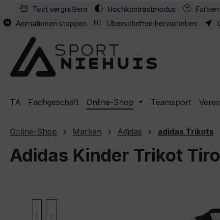
Text vergrößern
Hochkontrastmodus
Farben 
m Hauptinhalt springen
Zur Suche springen
Zur Hauptnavigation springen
Animationen stoppen
Überschriften hervorheben
TA
Fachgeschäft
Online-Shop
Teamsport
Verei
Online-Shop
Marken
Adidas
adidas Trikots
Adidas Kinder Trikot Tir
Bildergalerie überspringen