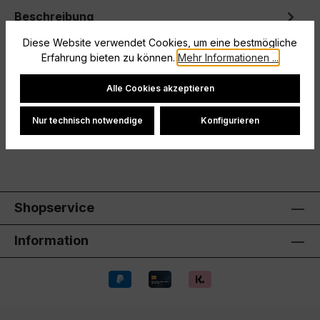
Beschreibung
Mit diesem adidas Fußballtrikot für Kinder und
Diese Website verwendet Cookies, um eine bestmögliche
Teens kannst du beim Spiel alles geben. Das Tiro
Erfahrung bieten zu können.
Mehr Informationen ...
24 Competition Trikot mit at…
Mehr
Cookie-Einstellungen
Alle Cookies akzeptieren
Hersteller
Nur technisch notwendige
Konfigurieren
Bewertungen
Shopservice
Information