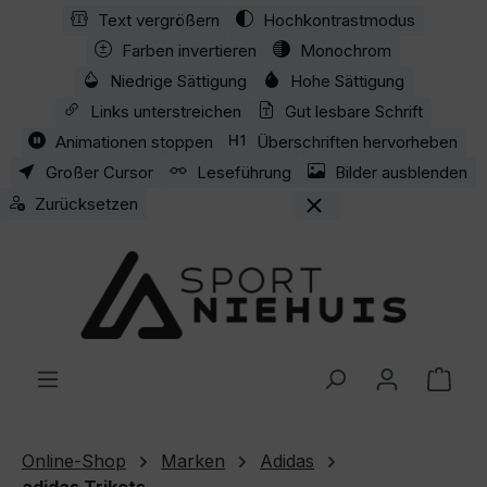
Text vergrößern
Hochkontrastmodus
Zum Hauptinhalt springen
Farben invertieren
Monochrom
Niedrige Sättigung
Hohe Sättigung
Links unterstreichen
Gut lesbare Schrift
Animationen stoppen
Überschriften hervorheben
Großer Cursor
Leseführung
Bilder ausblenden
Zurücksetzen
Ware
Online-Shop
Marken
Adidas