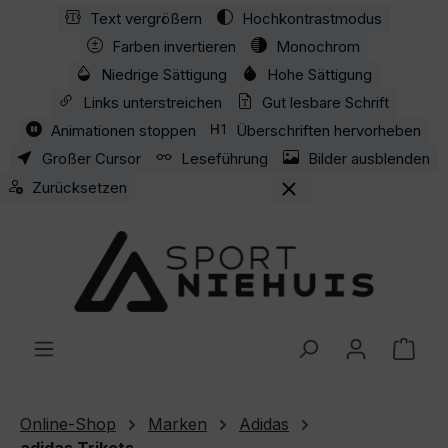
Text vergrößern
Hochkontrastmodus
Zum Hauptinhalt springen
Farben invertieren
Monochrom
Niedrige Sättigung
Hohe Sättigung
Links unterstreichen
Gut lesbare Schrift
Animationen stoppen
Überschriften hervorheben
Großer Cursor
Leseführung
Bilder ausblenden
Zurücksetzen
Ware
Online-Shop
Marken
Adidas