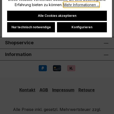
Hersteller
Erfahrung bieten zu können.
Mehr Informationen ...
Cookie-Einstellungen
Bewertungen
Alle Cookies akzeptieren
Nur technisch notwendige
Konfigurieren
Shopservice
Information
Kontakt
AGB
Impressum
Retoure
Alle Preise inkl. gesetzl. Mehrwertsteuer zzgl.