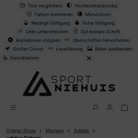
Text vergrößern
Hochkontrastmodus
Zum Hauptinhalt springen
Farben invertieren
Monochrom
Niedrige Sättigung
Hohe Sättigung
Links unterstreichen
Gut lesbare Schrift
Animationen stoppen
Überschriften hervorheben
Großer Cursor
Leseführung
Bilder ausblenden
Zurücksetzen
Ware
Online-Shop
Marken
Adidas