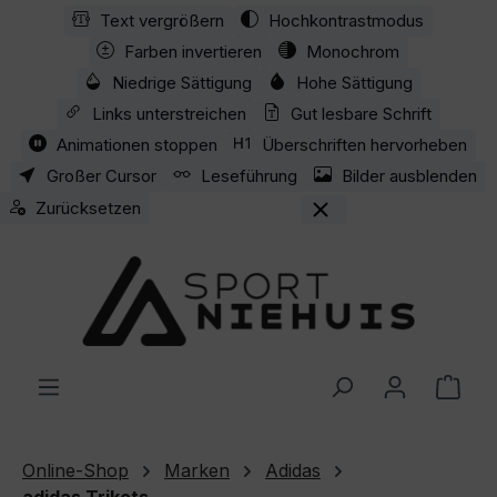
Text vergrößern
Hochkontrastmodus
Zum Hauptinhalt springen
Farben invertieren
Monochrom
Niedrige Sättigung
Hohe Sättigung
Links unterstreichen
Gut lesbare Schrift
Animationen stoppen
Überschriften hervorheben
Großer Cursor
Leseführung
Bilder ausblenden
Zurücksetzen
Ware
Online-Shop
Marken
Adidas