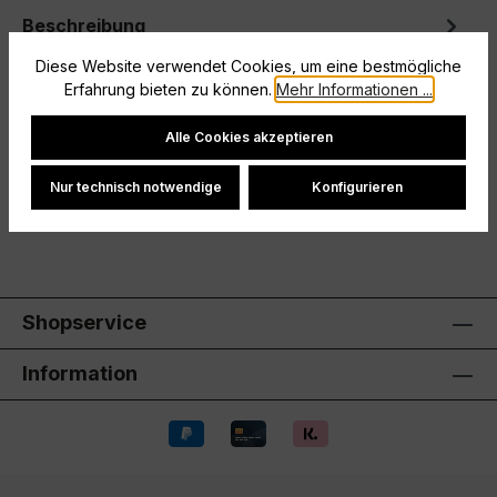
Beschreibung
Mit diesem adidas Tiro 24 Competition Trikot für
Diese Website verwendet Cookies, um eine bestmögliche
Kinder und Teens trainierst du wie die Profis. Die
Erfahrung bieten zu können.
Mehr Informationen ...
feuchtigkeitsabsorbieren…
Mehr
Cookie-Einstellungen
Alle Cookies akzeptieren
Hersteller
Nur technisch notwendige
Konfigurieren
Bewertungen
Shopservice
Information