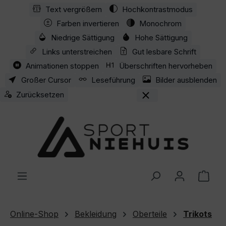
Text vergrößern
Hochkontrastmodus
Zum Hauptinhalt springen
Farben invertieren
Monochrom
Niedrige Sättigung
Hohe Sättigung
Links unterstreichen
Gut lesbare Schrift
Animationen stoppen
Überschriften hervorheben
Großer Cursor
Leseführung
Bilder ausblenden
Zurücksetzen
Ware
Online-Shop
Bekleidung
Oberteile
Trikots