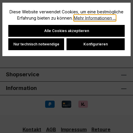
Beschreibung
Diese Website verwendet Cookies, um eine bestmögliche
Erfahrung bieten zu können.
Mehr Informationen ...
Größe: 176
Cookie-Einstellungen
Hersteller
Alle Cookies akzeptieren
Bewertungen
Nur technisch notwendige
Konfigurieren
Shopservice
Information
Kontakt
AGB
Impressum
Retoure