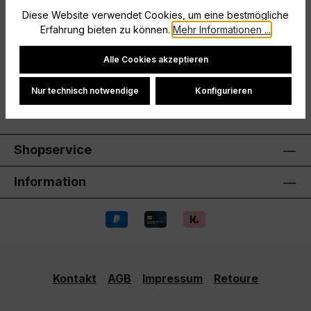
Diese Website verwendet Cookies, um eine bestmögliche
Größe: 164
Erfahrung bieten zu können.
Mehr Informationen ...
Hersteller
Cookie-Einstellungen
Alle Cookies akzeptieren
Bewertungen
Nur technisch notwendige
Konfigurieren
Shopservice
Information
Kontakt
AGB
Impressum
Retoure