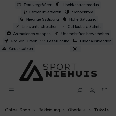
Text vergrößern
Hochkontrastmodus
Zum Hauptinhalt springen
Farben invertieren
Monochrom
Niedrige Sättigung
Hohe Sättigung
Links unterstreichen
Gut lesbare Schrift
Animationen stoppen
Überschriften hervorheben
Großer Cursor
Leseführung
Bilder ausblenden
Zurücksetzen
Ware
Online-Shop
Bekleidung
Oberteile
Trikots