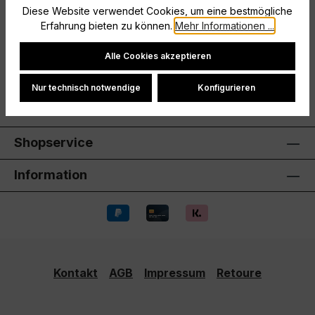
Diese Website verwendet Cookies, um eine bestmögliche
Größe: 176
Erfahrung bieten zu können.
Mehr Informationen ...
Hersteller
Cookie-Einstellungen
Alle Cookies akzeptieren
Bewertungen
Nur technisch notwendige
Konfigurieren
Shopservice
Information
Kontakt
AGB
Impressum
Retoure