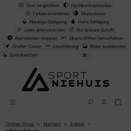
Text vergrößern
Hochkontrastmodus
Zum Hauptinhalt springen
Farben invertieren
Monochrom
Niedrige Sättigung
Hohe Sättigung
Links unterstreichen
Gut lesbare Schrift
Animationen stoppen
Überschriften hervorheben
Großer Cursor
Leseführung
Bilder ausblenden
Zurücksetzen
Ware
Online-Shop
Marken
Adidas