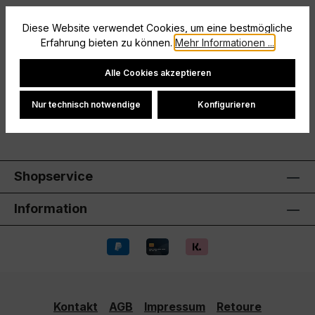
Beschreibung
Diese Website verwendet Cookies, um eine bestmögliche
Erfahrung bieten zu können.
Mehr Informationen ...
Größe: 152
Cookie-Einstellungen
Hersteller
Alle Cookies akzeptieren
Bewertungen
Nur technisch notwendige
Konfigurieren
Shopservice
Information
Kontakt
AGB
Impressum
Retoure