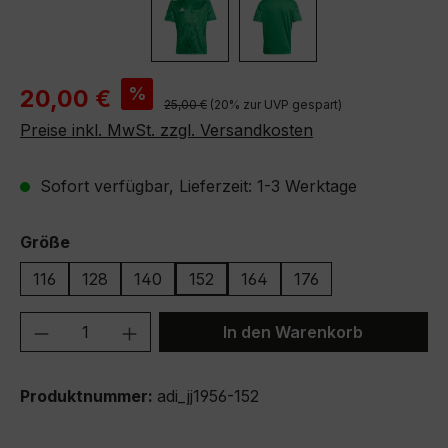
Verkaufspreis:
%
20,00 €
Regulärer Preis:
25,00 €
(20% zur UVP gespart)
Preise inkl. MwSt. zzgl. Versandkosten
Sofort verfügbar, Lieferzeit: 1-3 Werktage
auswählen
Größe
116
128
140
152
164
176
Produkt Anzahl: Gib den gewünschten We
In den Warenkorb
Produktnummer:
adi_jj1956-152