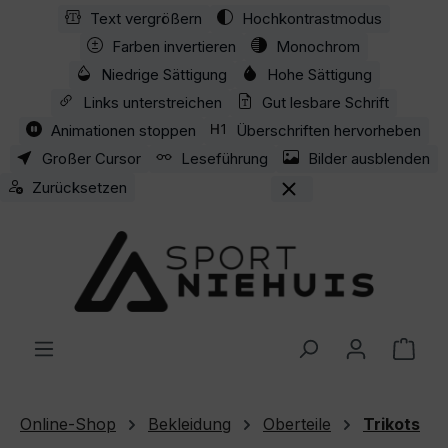
Text vergrößern
Hochkontrastmodus
Zum Hauptinhalt springen
Farben invertieren
Monochrom
Niedrige Sättigung
Hohe Sättigung
Links unterstreichen
Gut lesbare Schrift
Animationen stoppen
Überschriften hervorheben
Großer Cursor
Leseführung
Bilder ausblenden
Zurücksetzen
Ware
Online-Shop
Bekleidung
Oberteile
Trikots