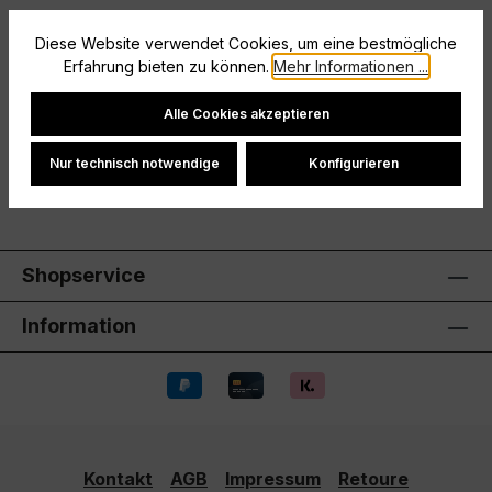
Beschreibung
Diese Website verwendet Cookies, um eine bestmögliche
Erfahrung bieten zu können.
Mehr Informationen ...
Größe: 140
Cookie-Einstellungen
Hersteller
Alle Cookies akzeptieren
Bewertungen
Nur technisch notwendige
Konfigurieren
Shopservice
Information
Kontakt
AGB
Impressum
Retoure