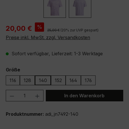
Verkaufspreis:
%
20,00 €
Regulärer Preis:
25,00 €
(20% zur UVP gespart)
Preise inkl. MwSt. zzgl. Versandkosten
Sofort verfügbar, Lieferzeit: 1-3 Werktage
auswählen
Größe
116
128
140
152
164
176
Produkt Anzahl: Gib den gewünschten We
In den Warenkorb
Produktnummer:
adi_jn7492-140