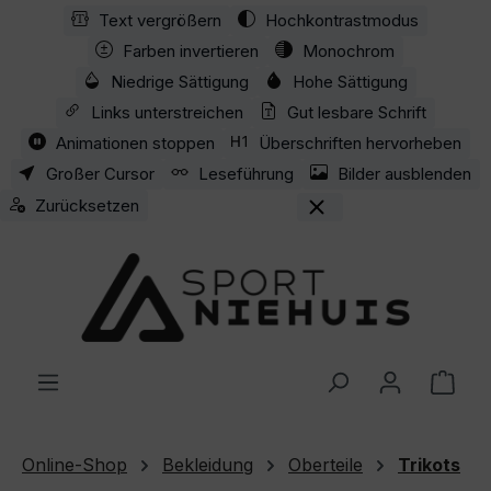
Text vergrößern
Hochkontrastmodus
Zum Hauptinhalt springen
Farben invertieren
Monochrom
Niedrige Sättigung
Hohe Sättigung
Links unterstreichen
Gut lesbare Schrift
Animationen stoppen
Überschriften hervorheben
Großer Cursor
Leseführung
Bilder ausblenden
Zurücksetzen
Ware
Online-Shop
Bekleidung
Oberteile
Trikots