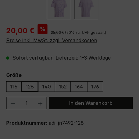
Verkaufspreis:
%
20,00 €
Regulärer Preis:
25,00 €
(20% zur UVP gespart)
Preise inkl. MwSt. zzgl. Versandkosten
Sofort verfügbar, Lieferzeit: 1-3 Werktage
auswählen
Größe
116
128
140
152
164
176
Produkt Anzahl: Gib den gewünschten We
In den Warenkorb
Produktnummer:
adi_jn7492-128