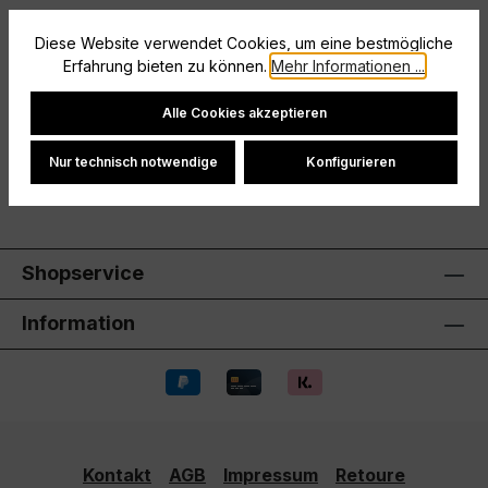
Beschreibung
Diese Website verwendet Cookies, um eine bestmögliche
Erfahrung bieten zu können.
Mehr Informationen ...
Größe: 128
Cookie-Einstellungen
Hersteller
Alle Cookies akzeptieren
Bewertungen
Nur technisch notwendige
Konfigurieren
Shopservice
Information
Kontakt
AGB
Impressum
Retoure