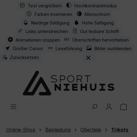
Text vergrößern
Hochkontrastmodus
Zum Hauptinhalt springen
Farben invertieren
Monochrom
Niedrige Sättigung
Hohe Sättigung
Links unterstreichen
Gut lesbare Schrift
Animationen stoppen
Überschriften hervorheben
Großer Cursor
Leseführung
Bilder ausblenden
Zurücksetzen
Ware
Online-Shop
Bekleidung
Oberteile
Trikots