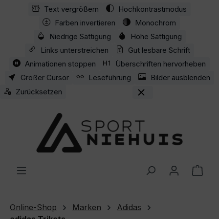
Text vergrößern
Hochkontrastmodus
Zum Hauptinhalt springen
Farben invertieren
Monochrom
Niedrige Sättigung
Hohe Sättigung
Links unterstreichen
Gut lesbare Schrift
Animationen stoppen
Überschriften hervorheben
Großer Cursor
Leseführung
Bilder ausblenden
Zurücksetzen
Ware
Online-Shop
Marken
Adidas