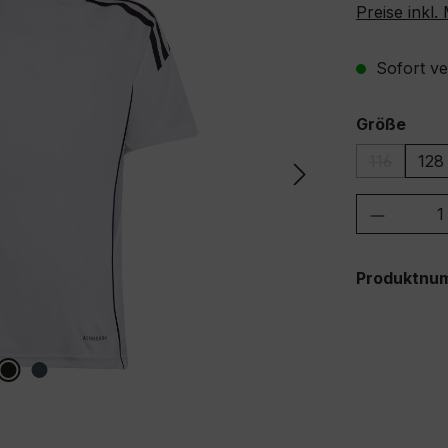
Preise inkl
Sofort ver
ausw
Größe
116
128
(Diese Opt
Produkt
Produktnu