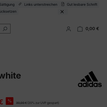
Sättigung
Links unterstreichen
Gut lesbare Schrift
ücksetzen
0,00 €
Ware
 white
is:
€
%
Regulärer Preis:
30,00 €
(20% zur UVP gespart)