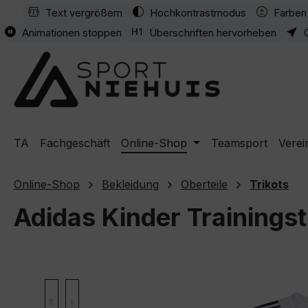
Text vergrößern
Hochkontrastmodus
Farben 
m Hauptinhalt springen
Zur Suche springen
Zur Hauptnavigation springen
Animationen stoppen
Überschriften hervorheben
TA
Fachgeschäft
Online-Shop
Teamsport
Verei
Online-Shop
Bekleidung
Oberteile
Trikots
Adidas Kinder Trainingst
Bildergalerie überspringen