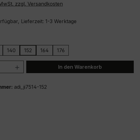
. MwSt. zzgl. Versandkosten
fügbar, Lieferzeit: 1-3 Werktage
ählen
140
152
164
176
ion ist zurzeit nicht verfügbar.)
 Anzahl: Gib den gewünschten Wert ein 
In den Warenkorb
mmer:
adi_ji7514-152