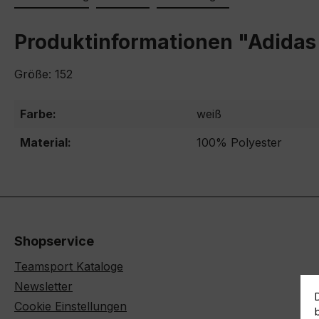
Produktinformationen "Adidas 
Größe: 152
Farbe:
weiß
Material:
100% Polyester
Shopservice
Teamsport Kataloge
Newsletter
Cookie Einstellungen