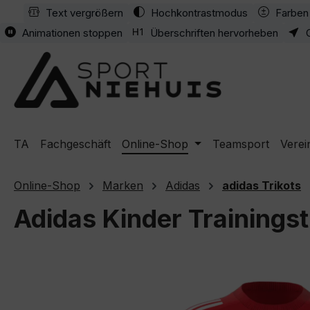
Text vergrößern
Hochkontrastmodus
Farben 
m Hauptinhalt springen
Zur Suche springen
Zur Hauptnavigation springen
Animationen stoppen
Überschriften hervorheben
TA
Fachgeschäft
Online-Shop
Teamsport
Verei
Online-Shop
Marken
Adidas
adidas Trikots
Adidas Kinder Trainingst
Bildergalerie überspringen