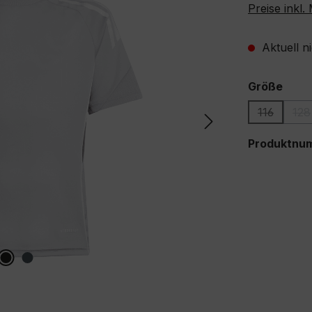
Preise inkl
Aktuell n
ausw
Größe
116
128
(Diese Opt
(D
Produktnu