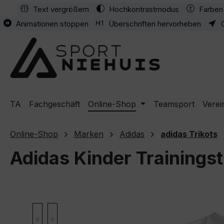
Text vergrößern
Hochkontrastmodus
Farben 
m Hauptinhalt springen
Zur Suche springen
Zur Hauptnavigation springen
Animationen stoppen
Überschriften hervorheben
TA
Fachgeschäft
Online-Shop
Teamsport
Verei
Online-Shop
Marken
Adidas
adidas Trikots
Adidas Kinder Trainingst
Bildergalerie überspringen