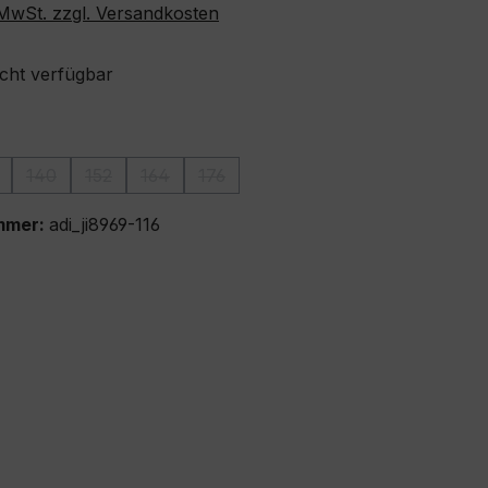
. MwSt. zzgl. Versandkosten
icht verfügbar
ählen
140
152
164
176
ion ist zurzeit nicht verfügbar.)
iese Option ist zurzeit nicht verfügbar.)
(Diese Option ist zurzeit nicht verfügbar.)
(Diese Option ist zurzeit nicht verfügbar.)
(Diese Option ist zurzeit nicht verfügbar.)
(Diese Option ist zurzeit nicht verfügba
mmer:
adi_ji8969-116