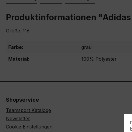
Produktinformationen "Adidas K
Größe: 116
Farbe:
grau
Material:
100% Polyester
Shopservice
Teamsport Kataloge
Newsletter
Cookie Einstellungen