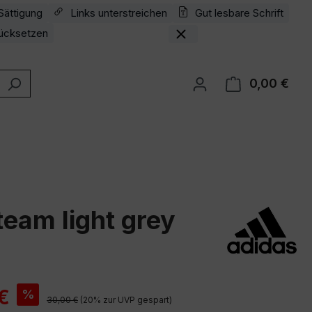
Sättigung
Links unterstreichen
Gut lesbare Schrift
ücksetzen
0,00 €
Ware
team light grey
is:
€
%
Regulärer Preis:
30,00 €
(20% zur UVP gespart)