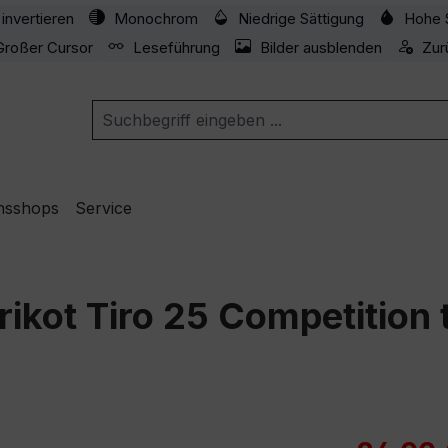
invertieren
Monochrom
Niedrige Sättigung
Hohe 
Großer Cursor
Leseführung
Bilder ausblenden
Zur
nsshops
Service
rikot Tiro 25 Competition
Verkaufspre