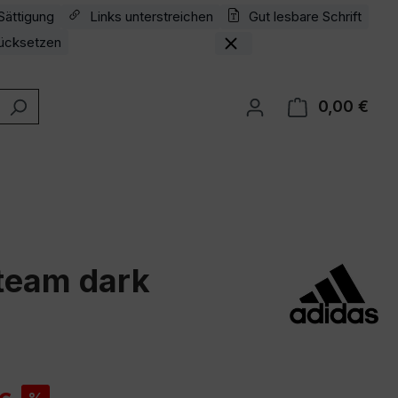
Sättigung
Links unterstreichen
Gut lesbare Schrift
ücksetzen
0,00 €
Ware
 team dark
is: