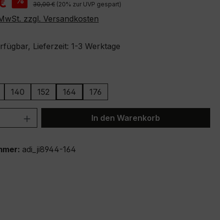
€
%
Regulärer Preis:
30,00 €
(20% zur UVP gespart)
. MwSt. zzgl. Versandkosten
fügbar, Lieferzeit: 1-3 Werktage
ählen
140
152
164
176
ion ist zurzeit nicht verfügbar.)
 Anzahl: Gib den gewünschten Wert ein 
In den Warenkorb
mmer:
adi_ji8944-164