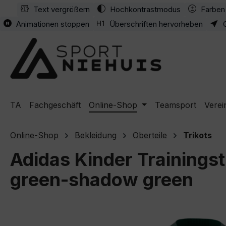
Text vergrößern
Hochkontrastmodus
Farben 
m Hauptinhalt springen
Zur Suche springen
Zur Hauptnavigation springen
Animationen stoppen
Überschriften hervorheben
TA
Fachgeschäft
Online-Shop
Teamsport
Verei
Online-Shop
Bekleidung
Oberteile
Trikots
Adidas Kinder Trainingst
green-shadow green
Bildergalerie überspringen