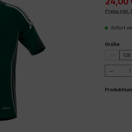
24,00 
Preise inkl
Sofort ver
ausw
Größe
116
128
(Diese Opt
Produkt
Produktnu