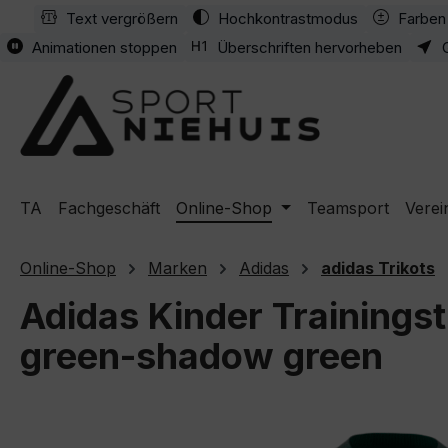
Text vergrößern
Hochkontrastmodus
Farben 
m Hauptinhalt springen
Zur Suche springen
Zur Hauptnavigation springen
Animationen stoppen
Überschriften hervorheben
TA
Fachgeschäft
Online-Shop
Teamsport
Verei
Online-Shop
Marken
Adidas
adidas Trikots
Adidas Kinder Trainingst
green-shadow green
Bildergalerie überspringen