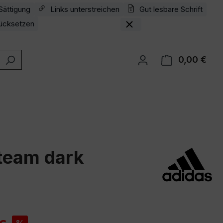
Sättigung
Links unterstreichen
Gut lesbare Schrift
ücksetzen
0,00 €
Ware
 team dark
is: