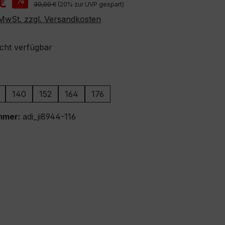
€
%
Regulärer Preis:
30,00 €
(20% zur UVP gespart)
. MwSt. zzgl. Versandkosten
icht verfügbar
ählen
140
152
164
176
ion ist zurzeit nicht verfügbar.)
mmer:
adi_ji8944-116