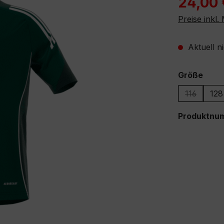
24,00 
Preise inkl
Aktuell n
ausw
Größe
116
128
(Diese Opt
Produktnu