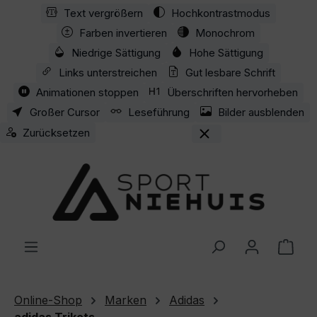
Text vergrößern
Hochkontrastmodus
Zum Hauptinhalt springen
Farben invertieren
Monochrom
Niedrige Sättigung
Hohe Sättigung
Links unterstreichen
Gut lesbare Schrift
Animationen stoppen
Überschriften hervorheben
Großer Cursor
Leseführung
Bilder ausblenden
Zurücksetzen
Ware
Online-Shop
Marken
Adidas