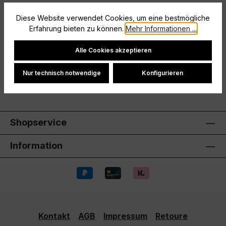
Beschreibung
Diese Website verwendet Cookies, um eine bestmögliche
Größe: 140
Erfahrung bieten zu können.
Mehr Informationen ...
Cookie-Einstellungen
Hersteller
Alle Cookies akzeptieren
Bewertungen
Nur technisch notwendige
Konfigurieren
Shopservice
Information
Kontakt
AGB
Impressum
Retoure