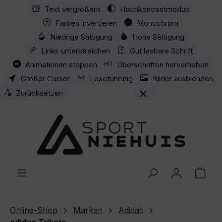
Text vergrößern
Hochkontrastmodus
Zum Hauptinhalt springen
Farben invertieren
Monochrom
Niedrige Sättigung
Hohe Sättigung
Links unterstreichen
Gut lesbare Schrift
Animationen stoppen
Überschriften hervorheben
Großer Cursor
Leseführung
Bilder ausblenden
Zurücksetzen
Ware
Online-Shop
Marken
Adidas