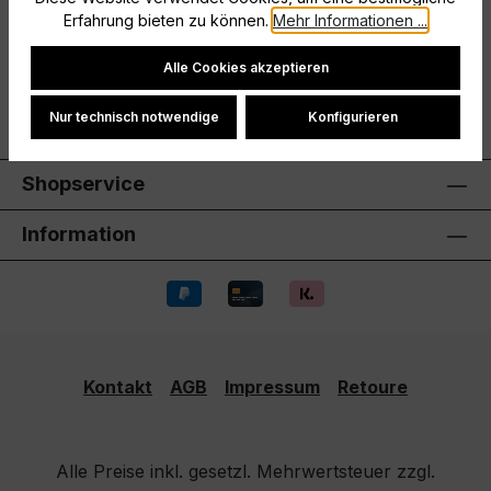
Hersteller
Erfahrung bieten zu können.
Mehr Informationen ...
Cookie-Einstellungen
Bewertungen
Alle Cookies akzeptieren
Nur technisch notwendige
Konfigurieren
Shopservice
Information
Kontakt
AGB
Impressum
Retoure
Alle Preise inkl. gesetzl. Mehrwertsteuer zzgl.