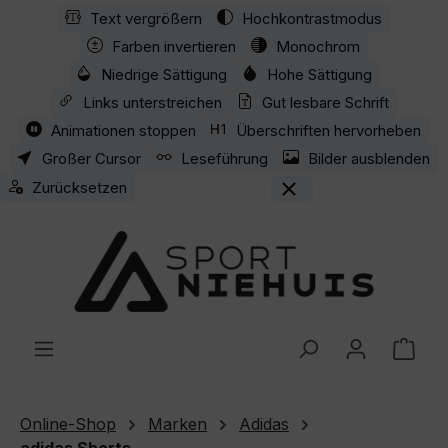
Text vergrößern
Hochkontrastmodus
Zum Hauptinhalt springen
Farben invertieren
Monochrom
Niedrige Sättigung
Hohe Sättigung
Links unterstreichen
Gut lesbare Schrift
Animationen stoppen
Überschriften hervorheben
Großer Cursor
Leseführung
Bilder ausblenden
Zurücksetzen
Ware
Online-Shop
Marken
Adidas