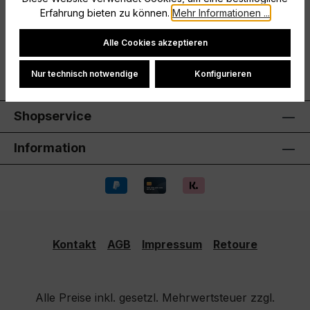
Hersteller
Erfahrung bieten zu können.
Mehr Informationen ...
Cookie-Einstellungen
Bewertungen
Alle Cookies akzeptieren
Nur technisch notwendige
Konfigurieren
Shopservice
Information
Kontakt
AGB
Impressum
Retoure
Alle Preise inkl. gesetzl. Mehrwertsteuer zzgl.