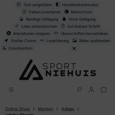
Text vergrößern
Hochkontrastmodus
Zum Hauptinhalt springen
Farben invertieren
Monochrom
Niedrige Sättigung
Hohe Sättigung
Links unterstreichen
Gut lesbare Schrift
Animationen stoppen
Überschriften hervorheben
Großer Cursor
Leseführung
Bilder ausblenden
Zurücksetzen
Ware
Online-Shop
Marken
Adidas