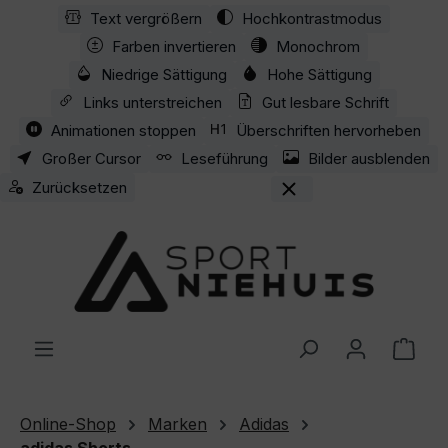
Text vergrößern
Hochkontrastmodus
Zum Hauptinhalt springen
Farben invertieren
Monochrom
Niedrige Sättigung
Hohe Sättigung
Links unterstreichen
Gut lesbare Schrift
Animationen stoppen
Überschriften hervorheben
Großer Cursor
Leseführung
Bilder ausblenden
Zurücksetzen
Ware
Online-Shop
Marken
Adidas