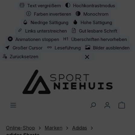
Text vergrößern
Hochkontrastmodus
Zum Hauptinhalt springen
Farben invertieren
Monochrom
Niedrige Sättigung
Hohe Sättigung
Links unterstreichen
Gut lesbare Schrift
Animationen stoppen
Überschriften hervorheben
Großer Cursor
Leseführung
Bilder ausblenden
Zurücksetzen
Ware
Online-Shop
Marken
Adidas