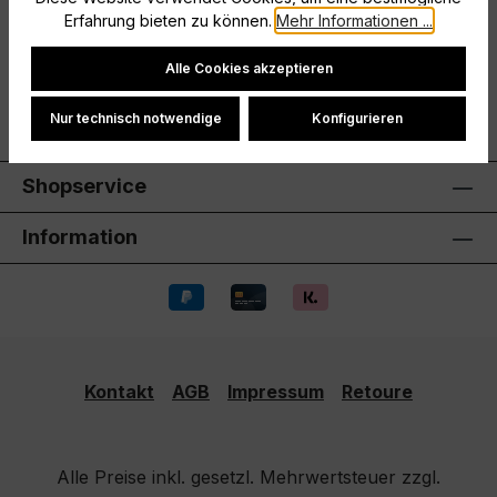
Hersteller
Erfahrung bieten zu können.
Mehr Informationen ...
Cookie-Einstellungen
Bewertungen
Alle Cookies akzeptieren
Nur technisch notwendige
Konfigurieren
Shopservice
Information
Kontakt
AGB
Impressum
Retoure
Alle Preise inkl. gesetzl. Mehrwertsteuer zzgl.