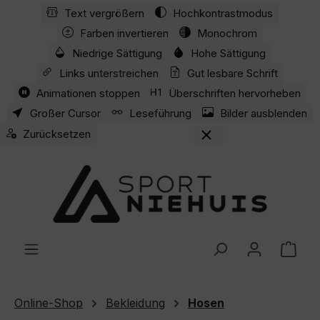
Text vergrößern
Hochkontrastmodus
Zum Hauptinhalt springen
Farben invertieren
Monochrom
Niedrige Sättigung
Hohe Sättigung
Links unterstreichen
Gut lesbare Schrift
Animationen stoppen
Überschriften hervorheben
Großer Cursor
Leseführung
Bilder ausblenden
Zurücksetzen
Ware
Online-Shop
Bekleidung
Hosen