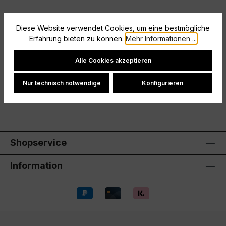
Diese Website verwendet Cookies, um eine bestmögliche
Beschreibung
Erfahrung bieten zu können.
Mehr Informationen ...
Ohne InnenslipElastischer Bund mit Kordelzug
Cookie-Einstellungen
Alle Cookies akzeptieren
Hersteller
Nur technisch notwendige
Konfigurieren
Bewertungen
Shopservice
Information