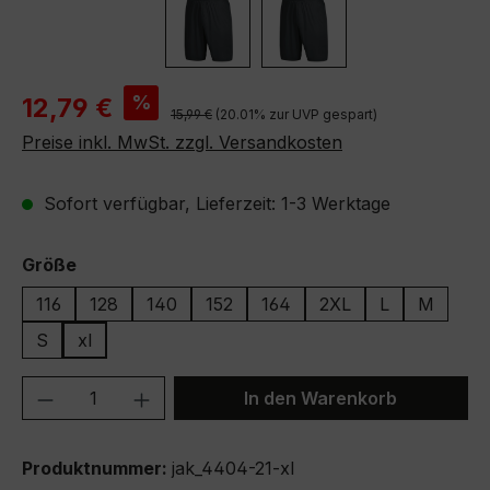
Verkaufspreis:
%
12,79 €
Regulärer Preis:
15,99 €
(20.01% zur UVP gespart)
Preise inkl. MwSt. zzgl. Versandkosten
Sofort verfügbar, Lieferzeit: 1-3 Werktage
auswählen
Größe
116
128
140
152
164
2XL
L
M
S
xl
Produkt Anzahl: Gib den gewünschten We
In den Warenkorb
Produktnummer:
jak_4404-21-xl