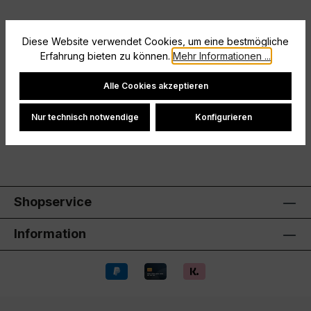
Diese Website verwendet Cookies, um eine bestmögliche
Beschreibung
Erfahrung bieten zu können.
Mehr Informationen ...
Größe: 164
Cookie-Einstellungen
Alle Cookies akzeptieren
Hersteller
Nur technisch notwendige
Konfigurieren
Bewertungen
Shopservice
Information