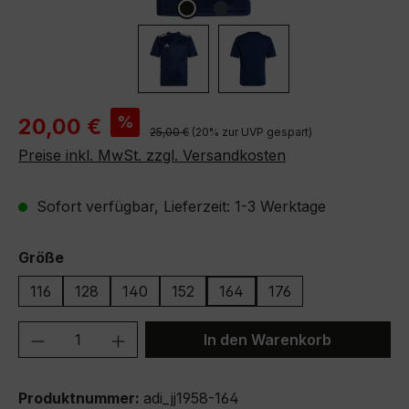
Verkaufspreis:
%
20,00 €
Regulärer Preis:
25,00 €
(20% zur UVP gespart)
Preise inkl. MwSt. zzgl. Versandkosten
Sofort verfügbar, Lieferzeit: 1-3 Werktage
auswählen
Größe
116
128
140
152
164
176
Produkt Anzahl: Gib den gewünschten We
In den Warenkorb
Produktnummer:
adi_jj1958-164