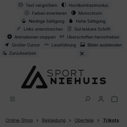
Text vergrößern
Hochkontrastmodus
Zum Hauptinhalt springen
Farben invertieren
Monochrom
Niedrige Sättigung
Hohe Sättigung
Links unterstreichen
Gut lesbare Schrift
Animationen stoppen
Überschriften hervorheben
Großer Cursor
Leseführung
Bilder ausblenden
Zurücksetzen
Ware
Online-Shop
Bekleidung
Oberteile
Trikots