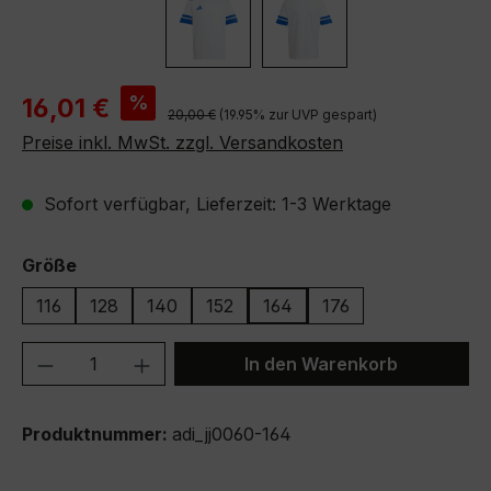
Verkaufspreis:
%
16,01 €
Regulärer Preis:
20,00 €
(19.95% zur UVP gespart)
Preise inkl. MwSt. zzgl. Versandkosten
Sofort verfügbar, Lieferzeit: 1-3 Werktage
auswählen
Größe
116
128
140
152
164
176
Produkt Anzahl: Gib den gewünschten We
In den Warenkorb
Produktnummer:
adi_jj0060-164