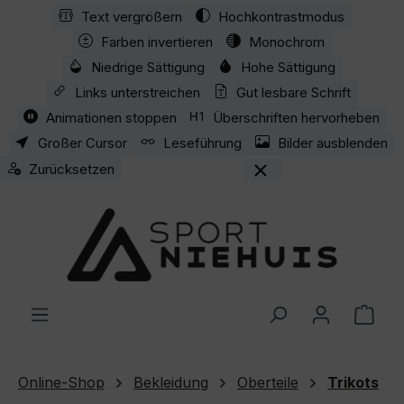
Text vergrößern
Hochkontrastmodus
Zum Hauptinhalt springen
Farben invertieren
Monochrom
Niedrige Sättigung
Hohe Sättigung
Links unterstreichen
Gut lesbare Schrift
Animationen stoppen
Überschriften hervorheben
Großer Cursor
Leseführung
Bilder ausblenden
Zurücksetzen
Ware
Online-Shop
Bekleidung
Oberteile
Trikots