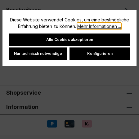
Beschreibung
Diese Website verwendet Cookies, um eine bestmögliche
Mit diesem adidas Trikot für Kinder und Teens fühlt
Erfahrung bieten zu können.
Mehr Informationen ...
ihr euch auf dem Fußballplatz als Team und
demonstriert Zusammenhalt. Es…
Mehr
Cookie-Einstellungen
Alle Cookies akzeptieren
Hersteller
Nur technisch notwendige
Konfigurieren
Bewertungen
Shopservice
Information